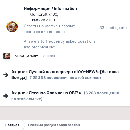
Информация / Information
MultiCraft x100
Craft-PVP x10
Ответы на частые игровые и
33
сообщения
технические вопросы
Answers to frequently asked questions
and technical slot
OnLine Stream
Акция: «Лучший клан сервера x100-NEW!»[Активна
Всегда]
(125 333 посещения по этой ссылке)
Акция: «Легенда Олимпа на ОБТ!»
(6 263 посещения
по этой ссылке)
Главная
Главный раздел / Main section