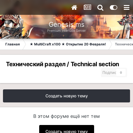
Genesis.ms
Premium Interlude Server
Главная
★ MultiCraft x100 ★ Открытие 20 Февраля!
Технически
Технический раздел / Technical section
Подписчики
0
Создать новую тему
В этом форуме ещё нет тем
Создать новую тему