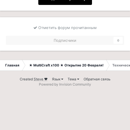
Отметить форум прочитанным
Подписчики
0
Главная
★ MultiCraft x100 ★ Открытие 20 Февраля!
Технически
Created
Steve ❤
Язык
Тема
Обратная связь
Powered by Invision Community