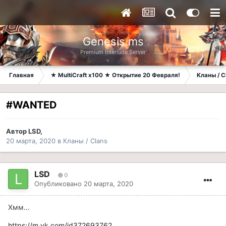
Genesis.ms
Premium Interlude Server
Главная
★ MultiCraft x100 ★ Открытие 20 Февраля!
Кланы / C
#WANTED
Автор
LSD
,
20 марта, 2020
в
Кланы / Clans
LSD
0
Опубликовано
20 марта, 2020
Хмм...
https://m.vk.com/id372693762