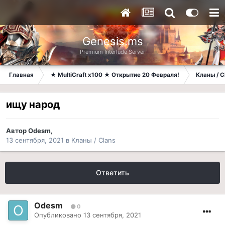
Genesis.ms
Premium Interlude Server
Главная
★ MultiCraft x100 ★ Открытие 20 Февраля!
Кланы / C
ищу народ
Автор
Odesm
,
13 сентября, 2021
в
Кланы / Clans
Ответить
Odesm
0
Опубликовано
13 сентября, 2021