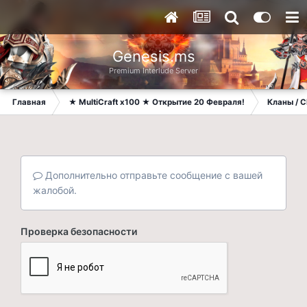
Genesis.ms
Premium Interlude Server
Главная
★ MultiCraft x100 ★ Открытие 20 Февраля!
Кланы / C
Дополнительно отправьте сообщение с вашей
жалобой.
Проверка безопасности