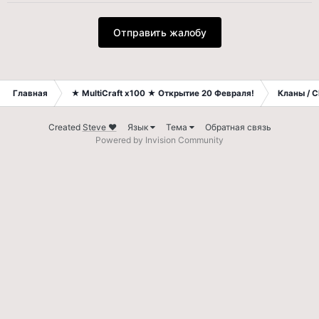
Отправить жалобу
Главная
★ MultiCraft x100 ★ Открытие 20 Февраля!
Кланы / C
Created
Steve ❤
Язык
Тема
Обратная связь
Powered by Invision Community