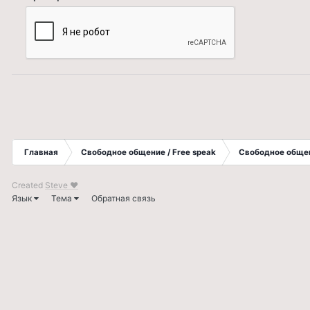
Главная
Свободное общение / Free speak
Свободное общен
Created
Steve ❤
Язык
Тема
Обратная связь