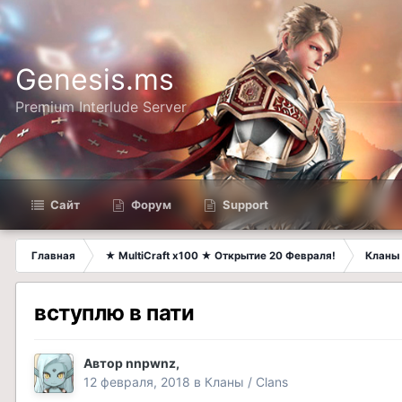
Genesis.ms
Premium Interlude Server
Сайт
Форум
Support
Главная
★ MultiCraft x100 ★ Открытие 20 Февраля!
Кланы 
вступлю в пати
Автор
nnpwnz
,
12 февраля, 2018
в
Кланы / Clans