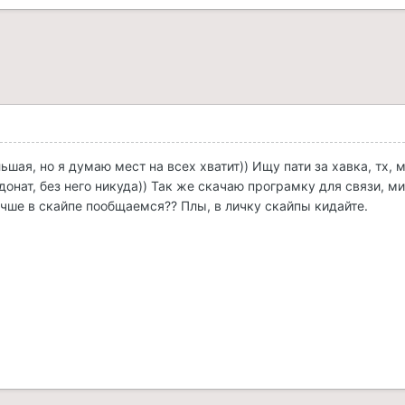
шая, но я думаю мест на всех хватит)) Ищу пати за хавка, тх, 
донат, без него никуда)) Так же скачаю програмку для связи, ми
учше в скайпе пообщаемся?? Плы, в личку скайпы кидайте.