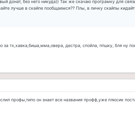
вый донат, без него никуда)) Так же скачаю програмку для связ
авайте лучше в скайпе пообщаемся?? Плы, в личку скайпы кидайт
ю за тх,хавка,биша,мма,овера, дестра, спойла, ппшку, бля ну пок
ислил профы,типо он знает все названия профф,уже плюсик пос