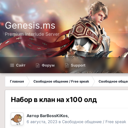
Genesis.ms
Premium Interlude Server
Сайт
Форум
Support
Главная
Свободное общение / Free speak
Свободное общен
Набор в клан на х100 олд
Автор
BarBossKiKos
,
6 августа, 2023
в
Свободное общение / Free speak