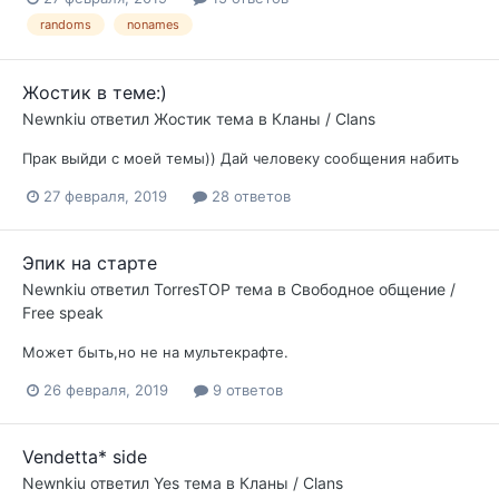
randoms
nonames
Жостик в теме:)
Newnkiu
ответил
Жостик
тема в
Кланы / Clans
Прак выйди с моей темы)) Дай человеку сообщения набить
27 февраля, 2019
28 ответов
Эпик на старте
Newnkiu
ответил
TorresTOP
тема в
Свободное общение /
Free speak
Может быть,но не на мультекрафте.
26 февраля, 2019
9 ответов
Vendetta* side
Newnkiu
ответил
Yes
тема в
Кланы / Clans