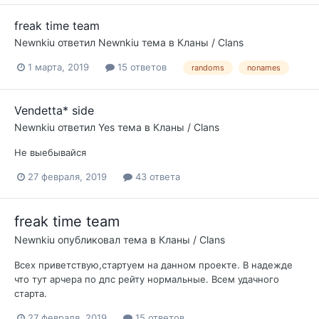
freak time team
Newnkiu
ответил
Newnkiu
тема в
Кланы / Clans
1 марта, 2019
15 ответов
randoms
nonames
Vendetta* side
Newnkiu
ответил
Yes
тема в
Кланы / Clans
Не выебывайся
27 февраля, 2019
43 ответа
freak time team
Newnkiu
опубликовал тема в
Кланы / Clans
Всех приветствую,стартуем на данном проекте. В надежде
что тут арчера по дпс рейту нормальные. Всем удачного
старта.
27 февраля, 2019
15 ответов