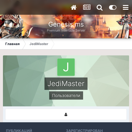
Genesis.ms
Premium Interlude Server
Главная
JediMaster
JediMaster
Пользователи
ПУБЛИКАЦИЙ
ЗАРЕГИСТРИРОВАН