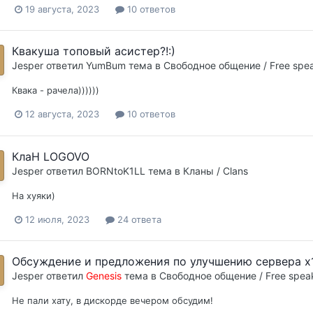
19 августа, 2023
10 ответов
Квакуша топовый асистер?!:)
Jesper
ответил
YumBum
тема в
Свободное общение / Free spe
Квака - рачела))))))
12 августа, 2023
10 ответов
КлаН LOGOVO
Jesper
ответил
BORNtoK1LL
тема в
Кланы / Clans
На хуяки)
12 июля, 2023
24 ответа
Обсуждение и предложения по улучшению сервера х
Jesper
ответил
Genesis
тема в
Свободное общение / Free spea
Не пали хату, в дискорде вечером обсудим!