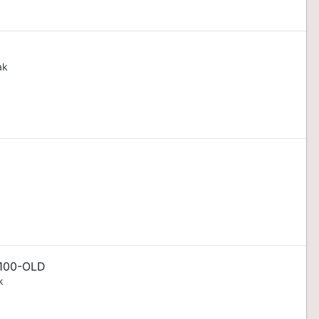
ak
100-OLD
k