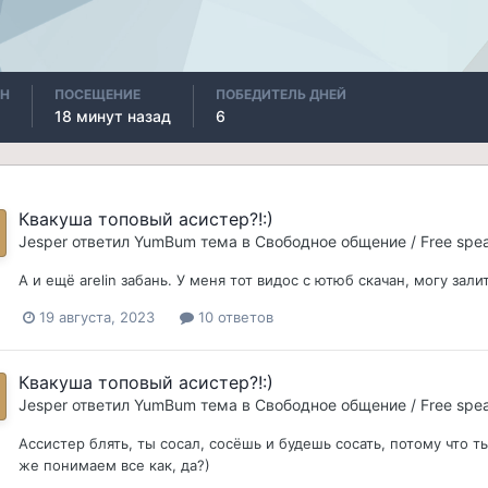
АН
ПОСЕЩЕНИЕ
ПОБЕДИТЕЛЬ ДНЕЙ
18 минут назад
6
Квакуша топовый асистер?!:)
Jesper
ответил
YumBum
тема в
Свободное общение / Free spe
А и ещё arelin забань. У меня тот видос с ютюб скачан, могу залит
19 августа, 2023
10 ответов
Квакуша топовый асистер?!:)
Jesper
ответил
YumBum
тема в
Свободное общение / Free spe
Ассистер блять, ты сосал, сосёшь и будешь сосать, потому что т
же понимаем все как, да?)