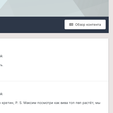
Обзор контента
ak
ь.
ak
ы кретин, P. S. Максим посмотри как вива топ пвп растёт, мы