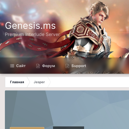
Genesis.ms
Premium Interlude Server
Сайт
Форум
Support
Главная
Jesper