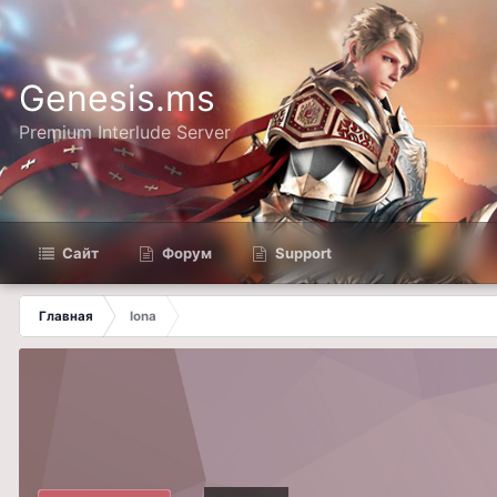
Genesis.ms
Premium Interlude Server
Сайт
Форум
Support
Главная
Iona