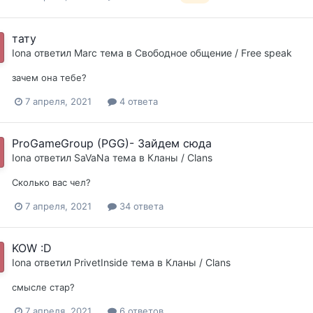
тату
Iona
ответил
Marc
тема в
Свободное общение / Free speak
зачем она тебе?
7 апреля, 2021
4 ответа
ProGameGroup (PGG)- Зайдем сюда
Iona
ответил
SaVaNa
тема в
Кланы / Clans
Сколько вас чел?
7 апреля, 2021
34 ответа
KOW :D
Iona
ответил
PrivetInside
тема в
Кланы / Clans
смысле стар?
7 апреля, 2021
6 ответов