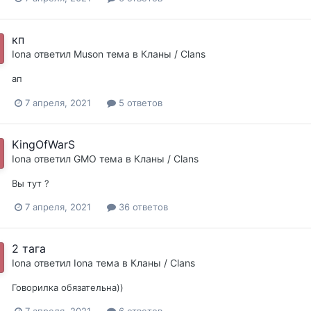
кп
Iona
ответил
Muson
тема в
Кланы / Clans
ап
7 апреля, 2021
5 ответов
KingOfWarS
Iona
ответил
GMO
тема в
Кланы / Clans
Вы тут ?
7 апреля, 2021
36 ответов
2 тага
Iona
ответил
Iona
тема в
Кланы / Clans
Говорилка обязательна))
7 апреля, 2021
6 ответов