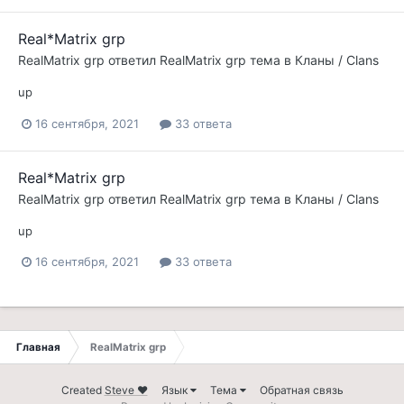
Real*Matrix grp
RealMatrix grp
ответил
RealMatrix grp
тема в
Кланы / Clans
up
16 сентября, 2021
33 ответа
Real*Matrix grp
RealMatrix grp
ответил
RealMatrix grp
тема в
Кланы / Clans
up
16 сентября, 2021
33 ответа
Главная
RealMatrix grp
Created
Steve ❤
Язык
Тема
Обратная связь