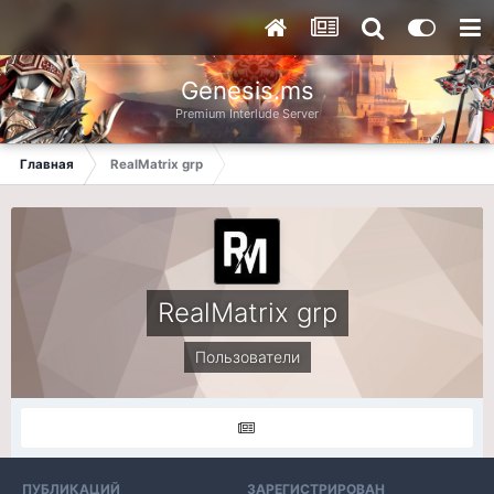
Genesis.ms
Premium Interlude Server
Главная
RealMatrix grp
RealMatrix grp
Пользователи
ПУБЛИКАЦИЙ
ЗАРЕГИСТРИРОВАН