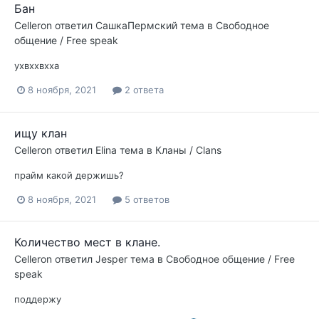
Бан
Celleron
ответил
СашкаПермский
тема в
Свободное
общение / Free speak
ухвххвхха
8 ноября, 2021
2 ответа
ищу клан
Celleron
ответил
Elina
тема в
Кланы / Clans
прайм какой держишь?
8 ноября, 2021
5 ответов
Количество мест в клане.
Celleron
ответил
Jesper
тема в
Свободное общение / Free
speak
поддержу