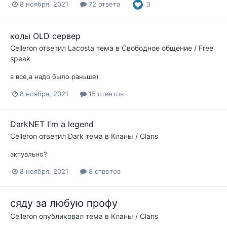
8 ноября, 2021
72 ответа
3
колы OLD сервер
Celleron
ответил
Lacosta
тема в
Свободное общение / Free
speak
а все,а надо было раньше)
8 ноября, 2021
15 ответов
DarkNET I'm a legend
Celleron
ответил
Dark
тема в
Кланы / Clans
актуально?
8 ноября, 2021
8 ответов
сяду за любую профу
Celleron
опубликовал тема в
Кланы / Clans