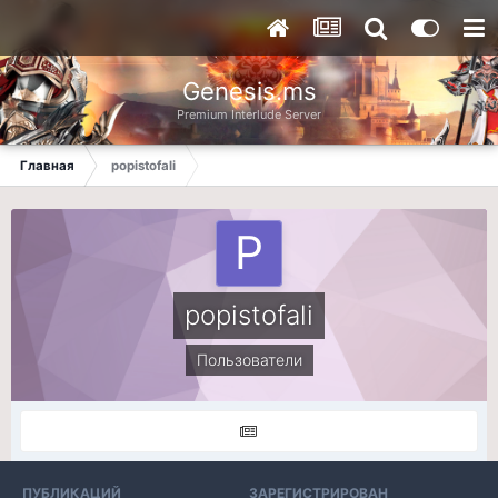
Genesis.ms
Premium Interlude Server
Главная
popistofali
popistofali
Пользователи
ПУБЛИКАЦИЙ
ЗАРЕГИСТРИРОВАН