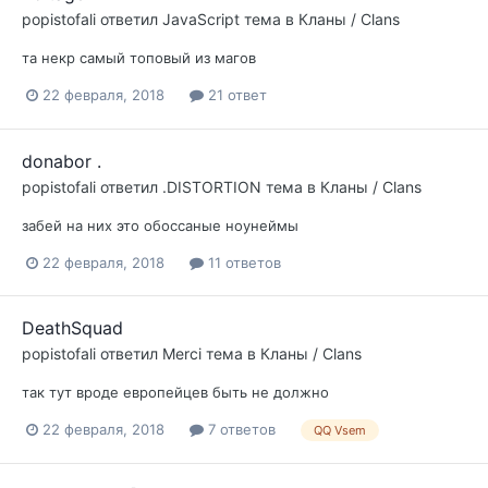
popistofali
ответил
JavaScript
тема в
Кланы / Clans
та некр самый топовый из магов
22 февраля, 2018
21 ответ
donabor .
popistofali
ответил
.DISTORTION
тема в
Кланы / Clans
забей на них это обоссаные ноунеймы
22 февраля, 2018
11 ответов
DeathSquad
popistofali
ответил
Merci
тема в
Кланы / Clans
так тут вроде европейцев быть не должно
22 февраля, 2018
7 ответов
QQ Vsem