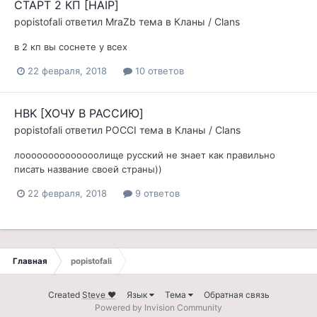
СТАРТ 2 КП [HAIP]
popistofali
ответил
MraZb
тема в
Кланы / Clans
в 2 кп вы соснете у всех
22 февраля, 2018
10 ответов
HBK [ХОЧУ В РАССИЮ]
popistofali
ответил
POCCI
тема в
Кланы / Clans
лоооооооооооооолище русский не знает как правильно
писать название своей страны))
22 февраля, 2018
9 ответов
Главная
popistofali
Created
Steve ❤
Язык
Тема
Обратная связь
Powered by Invision Community